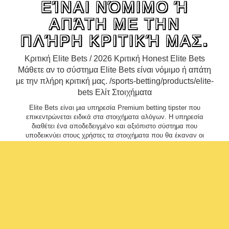
ΕΊΝΑΙ ΝΌΜΙΜΟ Ή
ΑΠΆΤΗ ΜΕ ΤΗΝ
ΠΛΉΡΗ ΚΡΙΤΙΚΉ ΜΑΣ.
Κριτική Elite Bets / 2026 Κριτική Honest Elite Bets
Μάθετε αν το σύστημα Elite Bets είναι νόμιμο ή απάτη
με την πλήρη κριτική μας. /sports-betting/products/elite-
bets Ελίτ Στοιχήματα
Elite Bets είναι μια υπηρεσία Premium betting tipster που
επικεντρώνεται ειδικά στα στοιχήματα αλόγων. Η υπηρεσία
διαθέτει ένα αποδεδειγμένο και αξιόπιστο σύστημα που
υποδεικνύει στους χρήστες τα στοιχήματα που θα έκαναν οι
επαγγελματίες, έτσι ώστε οι χρήστες να μπορούν να βιώσουν
μεγαλύτερη επιτυχία με τα στοιχήματα ιπποδρομιών τους. Τα Elite
Bets επιδιώκουν να παρέχουν στους χρήστες τους εναλλακτική
πηγή εισοδήματος μέσω στοιχημάτων, έτσι ώστε οι χρήστες τους
να μπορούν να πάνε πιο μακριά και να βιώσουν μεγαλύτερη
επιτυχία στη ζωή τους.- Ναι.
Στην πραγματικότητα, η Elite Bets ισχυρίζεται ότι οι άνθρωποι θα
βιώσουν μια αρκετά μεγάλη πηγή εναλλακτικού εισοδήματος Εάν
χρησιμοποιούν τις υπηρεσίες τους, καυχιέται ότι οι χρήστες κάνουν