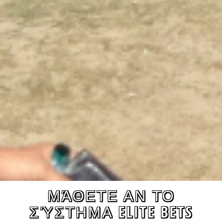
ΜΆΘΕΤΕ ΑΝ ΤΟ
ΣΎΣΤΗΜΑ ELITE BETS