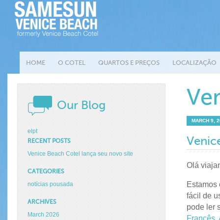
HOME
O COTEL
QUARTOS E PREÇOS
LOCALIZAÇÃO
Ve
Our Blog
MARCH 9, 2
el
pt
Venice
RECENT POSTS
Venice Beach Cotel lança seu novo site
Olá viaja
CATEGORIES
Estamos o
notícias pousada
fácil de 
ARCHIVES
pode ler 
March 2026
Francês
,